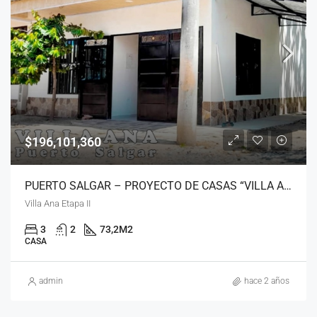
$196,101,360
PUERTO SALGAR – PROYECTO DE CASAS “VILLA ANA”
Villa Ana Etapa II
3
2
73,2
M2
CASA
admin
hace 2 años