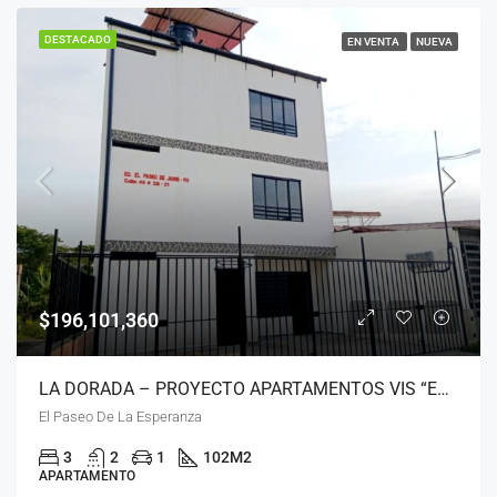
DESTACADO
EN VENTA
NUEVA
$196,101,360
LA DORADA – PROYECTO APARTAMENTOS VIS “EL PASEO”
El Paseo De La Esperanza
3
2
1
102
M2
APARTAMENTO