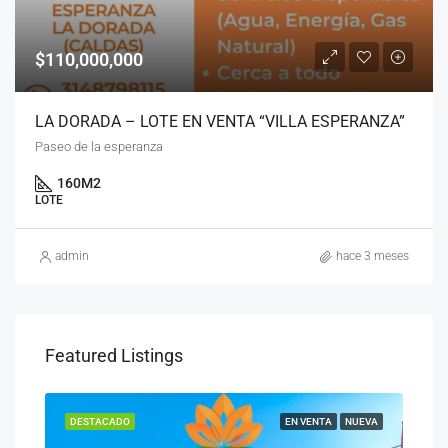
$110,000,000
LA DORADA – LOTE EN VENTA “VILLA ESPERANZA”
Paseo de la esperanza
160
M2
LOTE
admin
hace 3 meses
Featured Listings
UEVA
DESTACADO
EN VENTA
NUEVA
DES