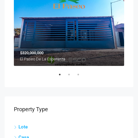
$320,000,000
$19
El Paseo De La Esperanza
Vill
Property Type
Lote
Casa