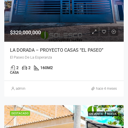
$320,000,000
LA DORADA – PROYECTO CASAS “EL PASEO”
El Paseo De La Esperanza
2
2
160
M2
CASA
admin
hace 4 meses
DESTACADO
EN VENTA
NUEVA